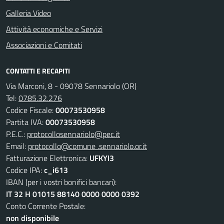
Galleria Video
Attività economiche e Servizi
Associazioni e Comitati
CONTATTI E RECAPITI
Via Marconi, 8 - 09078 Sennariolo (OR)
Tel:
0785.32.276
Codice Fiscale:
00073530958
Partita IVA:
00073530958
P.E.C.:
protocollosennariolo@pec.it
Email:
protocollo@comune .sennariolo.or.it
Fatturazione Elettronica:
UFKYI3
Codice IPA:
c_i613
IBAN (per i vostri bonifici bancari):
IT 32 H 01015 88140 0000 0000 0392
Conto Corrente Postale:
non disponibile