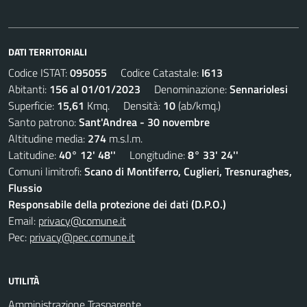
DATI TERRITORIALI
Codice ISTAT:
095055
Codice Catastale:
I613
Abitanti:
156 al 01/01/2023
Denominazione:
Sennariolesi
Superficie:
15,61
Kmq. Densità:
10
(ab/kmq.)
Santo patrono:
Sant'Andrea - 30 novembre
Altitudine media:
274
m.s.l.m.
Latitudine:
40° 12' 48''
Longitudine:
8° 33' 24''
Comuni limitrofi:
Scano di Montiferro, Cuglieri, Tresnuraghes,
Flussio
Responsabile della protezione dei dati (D.P.O.)
Email:
privacy@comune.it
Pec:
privacy@pec.comune.it
UTILITÀ
Amministrazione Trasparente