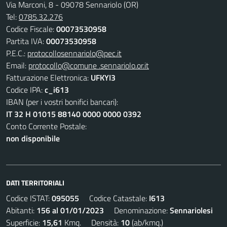
Via Marconi, 8 - 09078 Sennariolo (OR)
Tel:
0785.32.276
Codice Fiscale:
00073530958
Partita IVA:
00073530958
P.E.C.:
protocollosennariolo@pec.it
Email:
protocollo@comune .sennariolo.or.it
Fatturazione Elettronica:
UFKYI3
Codice IPA:
c_i613
IBAN (per i vostri bonifici bancari):
IT 32 H 01015 88140 0000 0000 0392
Conto Corrente Postale:
non disponibile
DATI TERRITORIALI
Codice ISTAT:
095055
Codice Catastale:
I613
Abitanti:
156 al 01/01/2023
Denominazione:
Sennariolesi
Superficie:
15,61
Kmq. Densità:
10
(ab/kmq.)