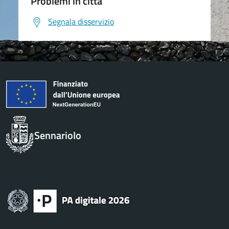
Problemi in città
Segnala disservizio
Sennariolo