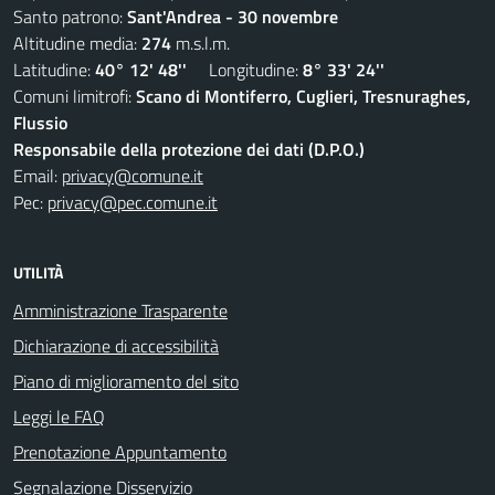
Santo patrono:
Sant'Andrea - 30 novembre
Altitudine media:
274
m.s.l.m.
Latitudine:
40° 12' 48''
Longitudine:
8° 33' 24''
Comuni limitrofi:
Scano di Montiferro, Cuglieri, Tresnuraghes,
Flussio
Responsabile della protezione dei dati (D.P.O.)
Email:
privacy@comune.it
Pec:
privacy@pec.comune.it
UTILITÀ
Amministrazione Trasparente
Dichiarazione di accessibilità
Piano di miglioramento del sito
Leggi le FAQ
Prenotazione Appuntamento
Segnalazione Disservizio