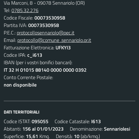
Via Marconi, 8 - 09078 Sennariolo (OR)
Tel:
0785.32.276
Codice Fiscale:
00073530958
Partita IVA:
00073530958
P.E.C.:
protocollosennariolo@pec.it
Email:
protocollo@comune .sennariolo.or.it
Fatturazione Elettronica:
UFKYI3
Codice IPA:
c_i613
IBAN (per i vostri bonifici bancari):
IT 32 H 01015 88140 0000 0000 0392
Conto Corrente Postale:
non disponibile
DATI TERRITORIALI
Codice ISTAT:
095055
Codice Catastale:
I613
Abitanti:
156 al 01/01/2023
Denominazione:
Sennariolesi
Superficie:
15,61
Kmq. Densità:
10
(ab/kmq.)