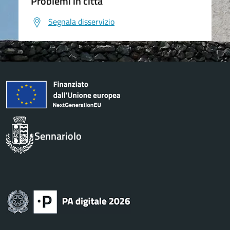
Problemi in città
Segnala disservizio
Sennariolo