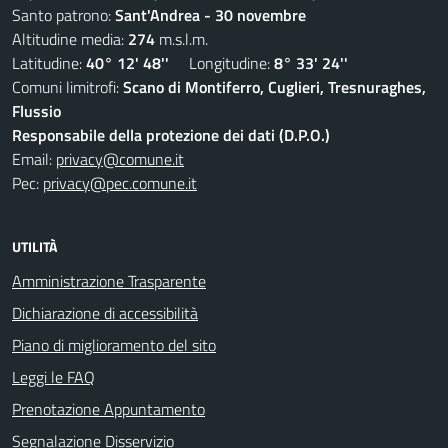
Santo patrono:
Sant'Andrea - 30 novembre
Altitudine media:
274
m.s.l.m.
Latitudine:
40° 12' 48''
Longitudine:
8° 33' 24''
Comuni limitrofi:
Scano di Montiferro, Cuglieri, Tresnuraghes,
Flussio
Responsabile della protezione dei dati (D.P.O.)
Email:
privacy@comune.it
Pec:
privacy@pec.comune.it
UTILITÀ
Amministrazione Trasparente
Dichiarazione di accessibilità
Piano di miglioramento del sito
Leggi le FAQ
Prenotazione Appuntamento
Segnalazione Disservizio