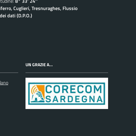
udine:
8° 33' 24''
ferro, Cuglieri, Tresnuraghes, Flussio
ei dati (D.P.O.)
UN GRAZIE A...
dano