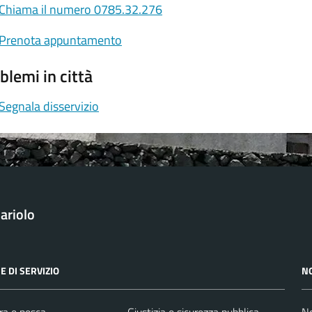
Chiama il numero 0785.32.276
Prenota appuntamento
blemi in città
Segnala disservizio
ariolo
E DI SERVIZIO
N
ra e pesca
Giustizia e sicurezza pubblica
No