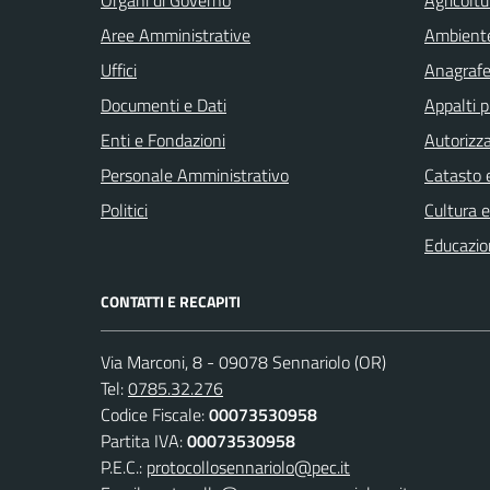
Aree Amministrative
Ambient
Uffici
Anagrafe 
Documenti e Dati
Appalti p
Enti e Fondazioni
Autorizza
Personale Amministrativo
Catasto e
Politici
Cultura 
Educazio
CONTATTI E RECAPITI
Via Marconi, 8 - 09078 Sennariolo (OR)
Tel:
0785.32.276
Codice Fiscale:
00073530958
Partita IVA:
00073530958
P.E.C.:
protocollosennariolo@pec.it