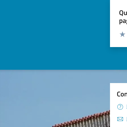
Qu
pa
Valut
Valu
Con