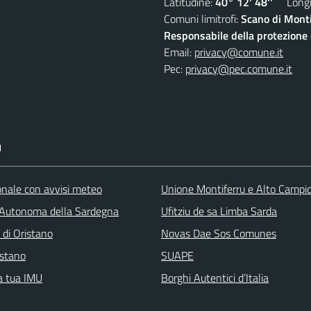
Latitudine:
40° 12' 48''
Longit
Comuni limitrofi:
Scano di Monti
Responsabile della protezione d
Email:
privacy@comune.it
Pec:
privacy@pec.comune.it
I
ionale con avvisi meteo
Unione Montiferru e Alto Campi
Autonoma della Sardegna
Ufitziu de sa Limba Sarda
 di Oristano
Novas Dae Sos Comunes
stano
SUAPE
la tua IMU
Borghi Autentici d’Italia