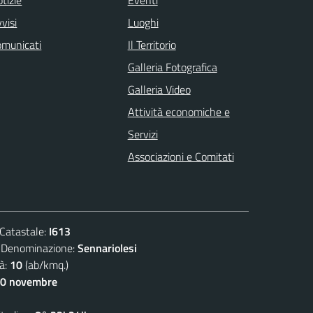
visi
Luoghi
omunicati
Il Territorio
Galleria Fotografica
Galleria Video
Attività economiche e
Servizi
Associazioni e Comitati
atastale:
I613
nominazione:
Sennariolesi
à:
10
(ab/kmq.)
30 novembre