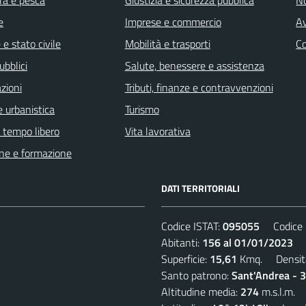
e
Imprese e commercio
Av
e stato civile
Mobilità e trasporti
C
ubblici
Salute, benessere e assistenza
zioni
Tributi, finanze e contravvenzioni
 urbanistica
Turismo
e tempo libero
Vita lavorativa
ne e formazione
DATI TERRITORIALI
Codice ISTAT:
095055
Codice C
Abitanti:
156 al 01/01/2023
De
Superficie:
15,61
Kmq. Densit
Santo patrono:
Sant'Andrea - 
Altitudine media:
274
m.s.l.m.