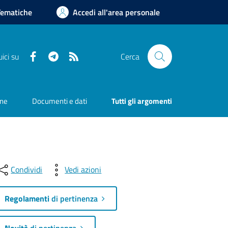
Tematiche
Accedi all'area personale
Facebook
Telegram
RSS
ici su
Cerca
one
Documenti e dati
Tutti gli argomenti
Condividi
Vedi azioni
Regolamenti
di pertinenza
Novità
di pertinenza