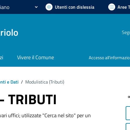
Utenti con dislessia
Aree 
riolo
Segu
zi
Vivere il Comune
Accesso all'informazi
ti e Dati
/
Modulistica (
Tributi
)
 - TRIBUTI
ri uffici; utilizzate "Cerca nel sito" per un