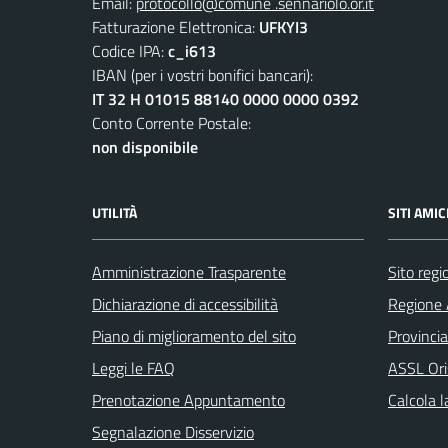
Email:
protocollo@comune .sennariolo.or.it
Fatturazione Elettronica:
UFKYI3
Codice IPA:
c_i613
IBAN (per i vostri bonifici bancari):
IT 32 H 01015 88140 0000 0000 0392
Conto Corrente Postale:
non disponibile
UTILITÀ
SITI AMIC
Amministrazione Trasparente
Sito reg
Dichiarazione di accessibilità
Regione 
Piano di miglioramento del sito
Provincia
Leggi le FAQ
ASSL Ori
Prenotazione Appuntamento
Calcola 
Segnalazione Disservizio