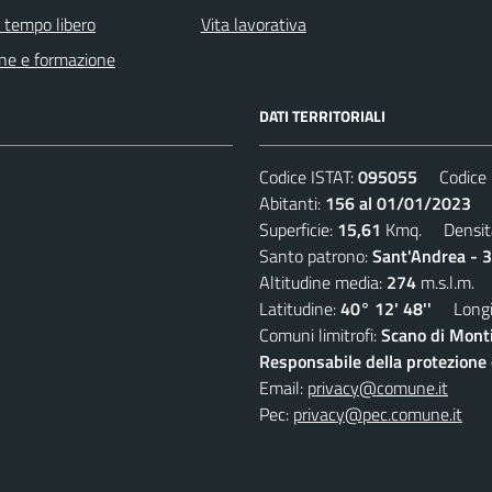
e tempo libero
Vita lavorativa
ne e formazione
DATI TERRITORIALI
Codice ISTAT:
095055
Codice C
Abitanti:
156 al 01/01/2023
De
Superficie:
15,61
Kmq. Densit
Santo patrono:
Sant'Andrea - 
Altitudine media:
274
m.s.l.m.
Latitudine:
40° 12' 48''
Longit
Comuni limitrofi:
Scano di Monti
Responsabile della protezione d
Email:
privacy@comune.it
Pec:
privacy@pec.comune.it