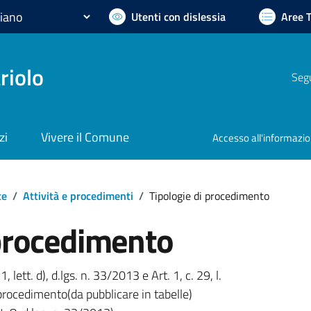
Utenti con dislessia
Aree 
riolo
Segu
zi
Vivere il Comune
Accesso all'informazi
te
/
Attività e procedimenti
/
Tipologie di procedimento
 procedimento
1, lett. d), d.lgs. n. 33/2013 e Art. 1, c. 29, l.
procedimento(da pubblicare in tabelle)