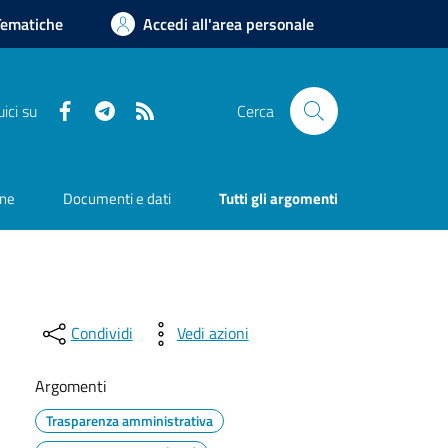
Tematiche
Accedi all'area personale
Facebook
Telegram
RSS
ici su
Cerca
one
Documenti e dati
Tutti gli argomenti
Condividi
Vedi azioni
Argomenti
Trasparenza amministrativa