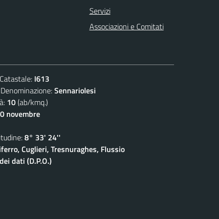
Servizi
Associazioni e Comitati
atastale:
I613
nominazione:
Sennariolesi
à:
10
(ab/kmq.)
30 novembre
udine:
8° 33' 24''
ferro, Cuglieri, Tresnuraghes, Flussio
ei dati (D.P.O.)