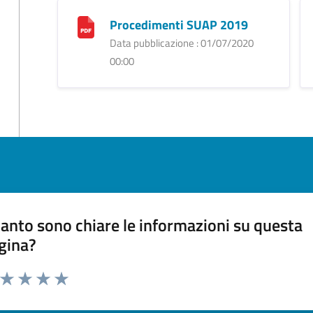
Procedimenti SUAP 2019
Data pubblicazione : 01/07/2020
00:00
anto sono chiare le informazioni su questa
gina?
a da 1 a 5 stelle la pagina
ta 1 stelle su 5
Valuta 2 stelle su 5
Valuta 3 stelle su 5
Valuta 4 stelle su 5
Valuta 5 stelle su 5