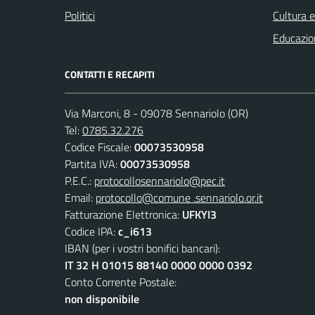
Politici
Cultura 
Educazio
CONTATTI E RECAPITI
Via Marconi, 8 - 09078 Sennariolo (OR)
Tel:
0785.32.276
Codice Fiscale:
00073530958
Partita IVA:
00073530958
P.E.C.:
protocollosennariolo@pec.it
Email:
protocollo@comune .sennariolo.or.it
Fatturazione Elettronica:
UFKYI3
Codice IPA:
c_i613
IBAN (per i vostri bonifici bancari):
IT 32 H 01015 88140 0000 0000 0392
Conto Corrente Postale:
non disponibile